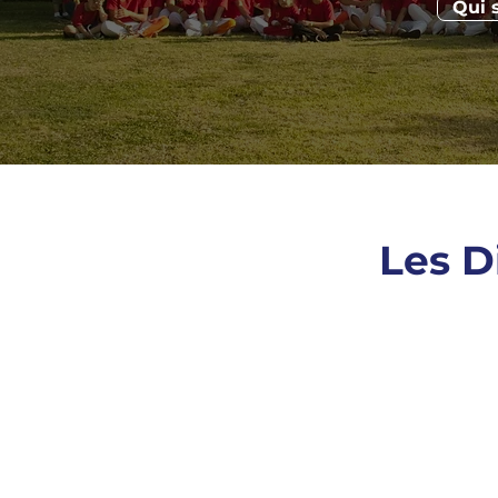
Qui 
Les D